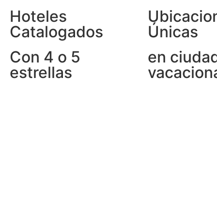
Hoteles
Ubicacio
Catalogados
Únicas
Con 4 o 5
en ciuda
estrellas
vacacion