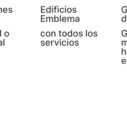
nes
Edificios
G
Emblema
d
d o
con todos los
G
al
servicios
m
h
e